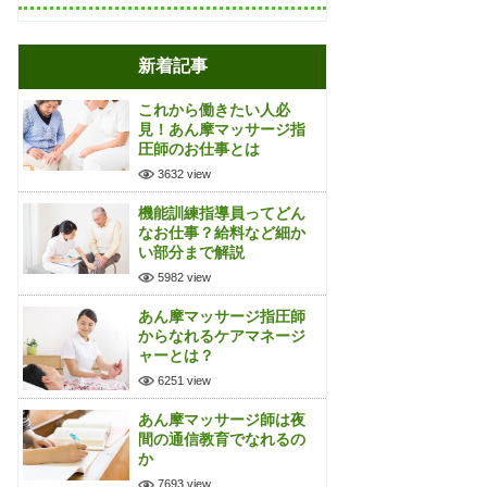
新着記事
これから働きたい人必
見！あん摩マッサージ指
圧師のお仕事とは
3632 view
機能訓練指導員ってどん
なお仕事？給料など細か
い部分まで解説
5982 view
あん摩マッサージ指圧師
からなれるケアマネージ
ャーとは？
6251 view
あん摩マッサージ師は夜
間の通信教育でなれるの
か
7693 view