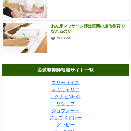
あん摩マッサージ師は夜間の通信教育で
なれるのか
7690 view
柔道整復師転職サイト一覧
スリーサイズ
メガキャリア
リクナビNEXT
リジョブ
ジョブノート
ジョブメドレー
グッピー