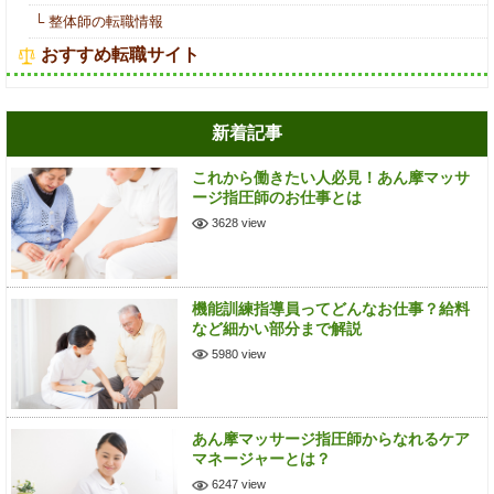
└ 整体師の転職情報
おすすめ転職サイト
新着記事
これから働きたい人必見！あん摩マッサ
ージ指圧師のお仕事とは
3628 view
機能訓練指導員ってどんなお仕事？給料
など細かい部分まで解説
5980 view
あん摩マッサージ指圧師からなれるケア
マネージャーとは？
6247 view