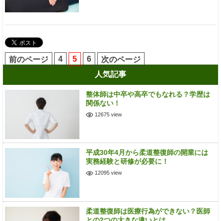
4
5
6
前のページ
次のページ
人気記事
整体師は中卒や高卒でもなれる？学歴は
関係ない！
12675 view
平成30年4月から柔道整復師の開業には
実務経験と研修が必要に！
12095 view
柔道整復師は医療行為ができない？医師
との2つの大きな違いとは