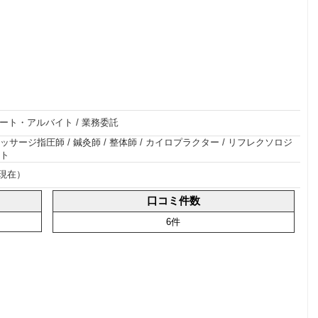
ート・アルバイト
/
業務委託
ッサージ指圧師
/
鍼灸師
/
整体師
/
カイロプラクター
/
リフレクソロジ
ト
月現在）
口コミ件数
6件