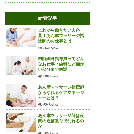
新着記事
これから働きたい人必
見！あん摩マッサージ指
圧師のお仕事とは
3631 view
機能訓練指導員ってどん
なお仕事？給料など細か
い部分まで解説
5982 view
あん摩マッサージ指圧師
からなれるケアマネージ
ャーとは？
6248 view
あん摩マッサージ師は夜
間の通信教育でなれるの
か
7693 view