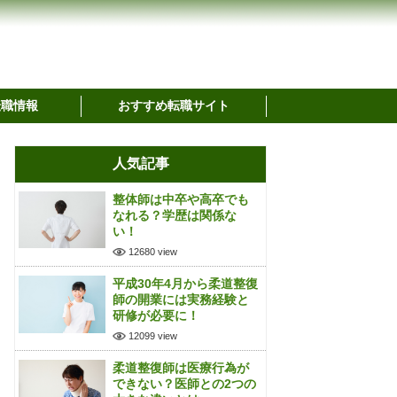
転職情報
おすすめ転職サイト
人気記事
整体師は中卒や高卒でも
なれる？学歴は関係な
い！
12680 view
平成30年4月から柔道整復
師の開業には実務経験と
研修が必要に！
12099 view
柔道整復師は医療行為が
できない？医師との2つの