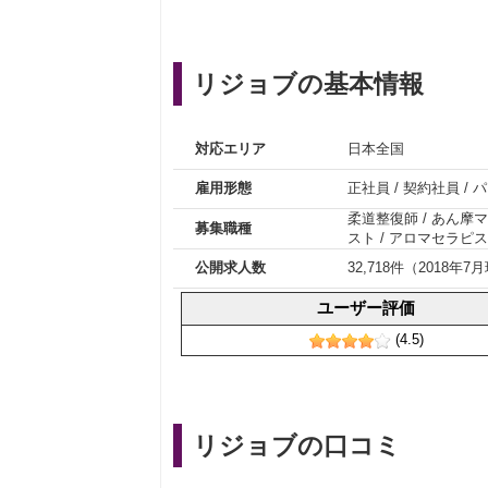
リジョブの基本情報
対応エリア
日本全国
雇用形態
正社員
/
契約社員
/
パ
柔道整復師
/
あん摩マ
募集職種
スト
/
アロマセラピス
公開求人数
32,718件（2018年7
ユーザー評価
(4.5)
リジョブの口コミ