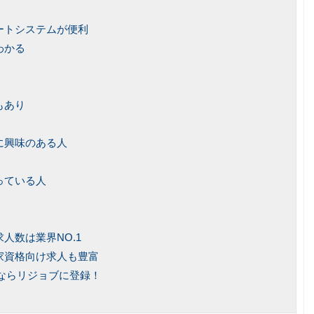
ートシステムが便利
わかる
もあり
に興味のある人
っている人
人数は業界NO.1
家資格向け求人も豊富
ならリジョブに登録！