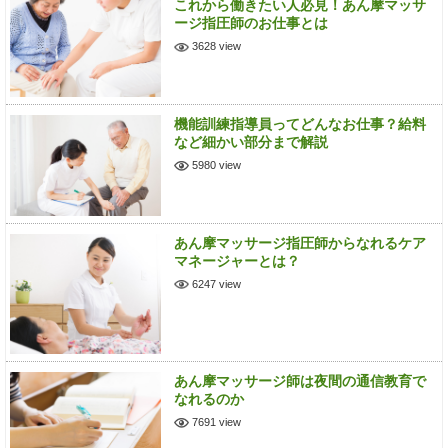
これから働きたい人必見！あん摩マッサ
ージ指圧師のお仕事とは
3628 view
機能訓練指導員ってどんなお仕事？給料
など細かい部分まで解説
5980 view
あん摩マッサージ指圧師からなれるケア
マネージャーとは？
6247 view
あん摩マッサージ師は夜間の通信教育で
なれるのか
7691 view