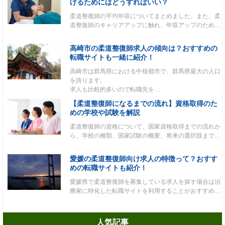
げるためにはどうすればいい？
柔道整復師の平均年収についてまとめました。また、柔
道整復師のキャリアアップに触れ、年収アップのため…
高崎市の柔道整復師求人の傾向は？おすすめの
転職サイトも一緒に紹介！
高崎市は群馬県における中核都市で、群馬県最大の人口
を誇ります。
求人も比較的多いので転職先を…
【柔道整復師になるまでの流れ】資格取得のた
めの学校や試験を解説
柔道整復師の資格について、国家資格取得までの流れか
ら、学校の種類、国家試験の概要、将来の選択肢まで…
愛媛の柔道整復師向け求人の特徴って？おすす
めの転職サイトも紹介！
愛媛県で柔道整復師を募集している求人を探す場合は治
療家に特化した転職サイトを利用することがおすすめ…
人気記事