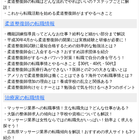
・柔道整復師の転職はどんな流れでやればいいの？ステップごとに解
説！
・これから転職活動を始める柔道整復師がまずやるべきこと
柔道整復師の転職情報
・機能訓練指導員ってどんなお仕事？給料など細かい部分まで解説
・平成30年4月から柔道整復師の開業には実務経験と研修が必要に！
・柔道整復師試験に最短合格するための効率的な勉強法とは？
・柔道整復師会に入会するべき？おすすめ請求団体を紹介
・柔道整復師がするべきパワハラ対策！転職で自分の身を守ろう！
・柔道整復師の転職事情とやるべきこと【30代・40代・50代】
・柔道整復師は医療行為ができない？医師との2つの大きな違いとは
・アメリカで柔道整復師は働くことはできる？海外での転職事情とは？
・柔道整復師増加の理由とは！養成学校の乱立と関係ある？
・柔道整復師向けセミナーとは？勉強会で気を付けるべき3つのポイント
治療家の転職情報
・マッサージ業界への転職事情！主な転職先は？どんな仕事がある？
・大阪の整体師求人の傾向は？学校や資格についても解説！
・マッサージ業界は女性ならではの転職先がいっぱい！効率よく求人を
探そう！
・広島県マッサージ業界の転職傾向を解説！おすすめの求人サイトも3つ
紹介！