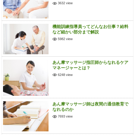
3632 view
機能訓練指導員ってどんなお仕事？給料
など細かい部分まで解説
5982 view
あん摩マッサージ指圧師からなれるケア
マネージャーとは？
6248 view
あん摩マッサージ師は夜間の通信教育で
なれるのか
7693 view