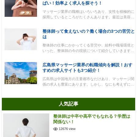
ぱい！効率よく求人を探そう！
マッサージ業界の職種はいろいろあり、女性を積極的に
採用しているところがたくさんあります。最近は美容…
整体師って食えないの？働く場合の3つの苦労と
は
整体師の仕事にかかってくる苦労や、給料や職場環境と
いった、整体師の今の現状について紹介していきます…
広島県マッサージ業界の転職傾向を解説！おす
すめの求人サイトも3つ紹介！
広島県は中国地方の主要都市なだけあり、マッサージ関
係の求人も豊富にあります。しかし、なにも考えずに…
人気記事
整体師は中卒や高卒でもなれる？学歴は
関係ない！
12676 view