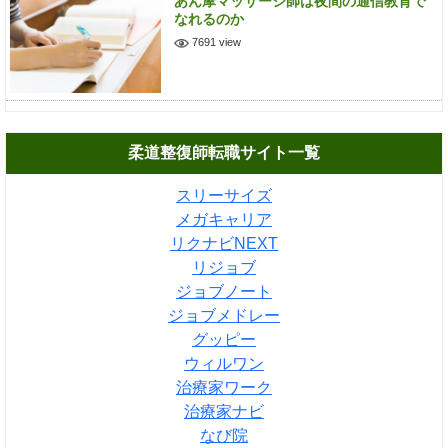
あん摩マッサージ師は夜間の通信教育で
なれるのか
7691 view
柔道整復師転職サイト一覧
スリーサイズ
メガキャリア
リクナビNEXT
リジョブ
ジョブノート
ジョブメドレー
グッピー
ウィルワン
治療家ワーク
治療家ナビ
なび院