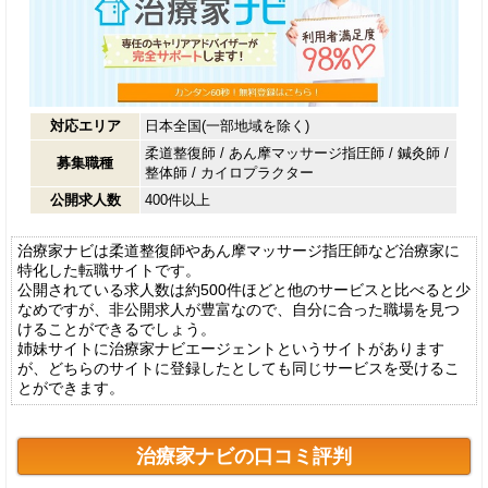
対応エリア
日本全国(一部地域を除く)
柔道整復師
/
あん摩マッサージ指圧師
/
鍼灸師
/
募集職種
整体師
/
カイロプラクター
公開求人数
400件以上
治療家ナビは柔道整復師やあん摩マッサージ指圧師など治療家に
特化した転職サイトです。
公開されている求人数は約500件ほどと他のサービスと比べると少
なめですが、非公開求人が豊富なので、自分に合った職場を見つ
けることができるでしょう。
姉妹サイトに治療家ナビエージェントというサイトがあります
が、どちらのサイトに登録したとしても同じサービスを受けるこ
とができます。
治療家ナビの口コミ評判