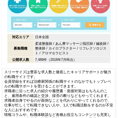
対応エリア
日本全国
柔道整復師
/
あん摩マッサージ指圧師
/
鍼灸師
/
募集職種
整体師
/
カイロプラクター
/
リフレクソロジス
ト
/
アロマセラピスト
公開求人数
7,489件（2018年7月時点）
スリーサイズは豊富な求人数と徹底したキャリアサポートが魅力
の転職サイトです。
会員登録をすれば治療家関係の転職サイトのなかでもトップレベ
ルの転職サポートを受けることができます。
求職者に沿った求人の紹介や履歴書・面接対策はもちろんのこ
と、雇用条件の確認と交渉、採否の断りなどもやってくれます。
求職者自身でやるのが面倒なことを代わりにやってくれるので、
仕事が忙しくて転職できない人や、1人で転職活動をするのが不安
な人におすすめです。
情報コラムや、転職体験談など各種お役立ちコンテンツも充実し