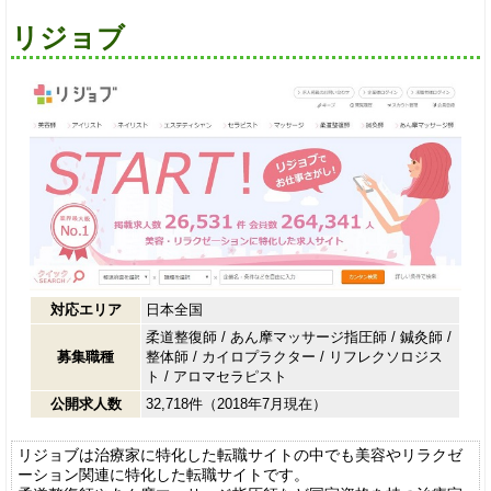
リジョブ
対応エリア
日本全国
柔道整復師
/
あん摩マッサージ指圧師
/
鍼灸師
/
募集職種
整体師
/
カイロプラクター
/
リフレクソロジス
ト
/
アロマセラピスト
公開求人数
32,718件（2018年7月現在）
リジョブは治療家に特化した転職サイトの中でも美容やリラクゼ
ーション関連に特化した転職サイトです。