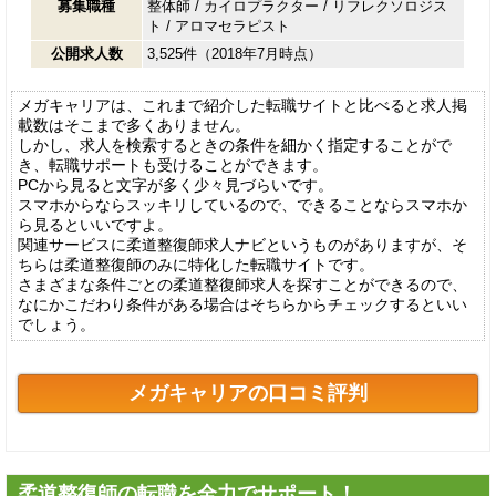
募集職種
整体師
/
カイロプラクター
/
リフレクソロジス
ト
/
アロマセラピスト
公開求人数
3,525件（2018年7月時点）
メガキャリアは、これまで紹介した転職サイトと比べると求人掲
載数はそこまで多くありません。
しかし、求人を検索するときの条件を細かく指定することがで
き、転職サポートも受けることができます。
PCから見ると文字が多く少々見づらいです。
スマホからならスッキリしているので、できることならスマホか
ら見るといいですよ。
関連サービスに柔道整復師求人ナビというものがありますが、そ
ちらは柔道整復師のみに特化した転職サイトです。
さまざまな条件ごとの柔道整復師求人を探すことができるので、
なにかこだわり条件がある場合はそちらからチェックするといい
でしょう。
メガキャリアの口コミ評判
柔道整復師の転職を全力でサポート！