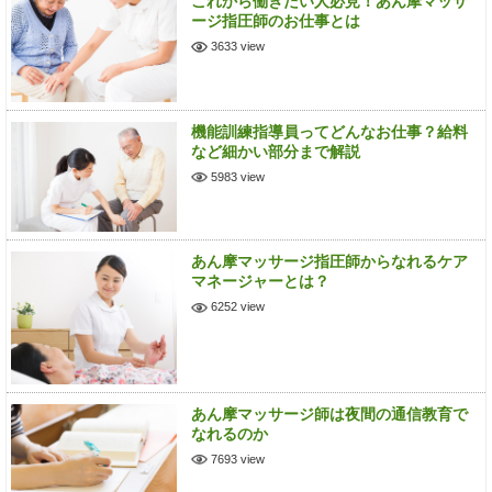
これから働きたい人必見！あん摩マッサ
ージ指圧師のお仕事とは
3633 view
機能訓練指導員ってどんなお仕事？給料
など細かい部分まで解説
5983 view
あん摩マッサージ指圧師からなれるケア
マネージャーとは？
6252 view
あん摩マッサージ師は夜間の通信教育で
なれるのか
7693 view