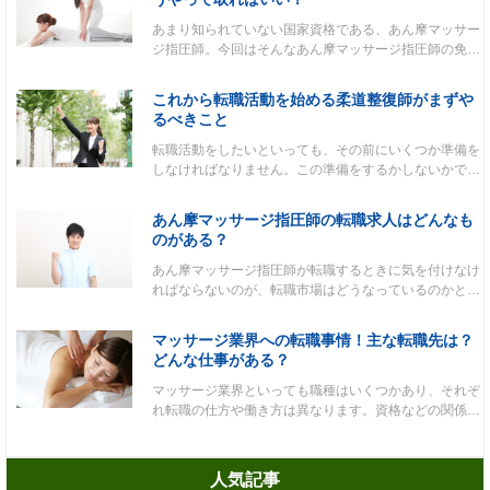
あまり知られていない国家資格である、あん摩マッサー
ジ指圧師。今回はそんなあん摩マッサージ指圧師の免…
これから転職活動を始める柔道整復師がまずや
るべきこと
転職活動をしたいといっても、その前にいくつか準備を
しなければなりません。この準備をするかしないかで…
あん摩マッサージ指圧師の転職求人はどんなも
のがある？
あん摩マッサージ指圧師が転職するときに気を付けなけ
ればならないのが、転職市場はどうなっているのかと…
マッサージ業界への転職事情！主な転職先は？
どんな仕事がある？
マッサージ業界といっても職種はいくつかあり、それぞ
れ転職の仕方や働き方は異なります。資格などの関係…
人気記事