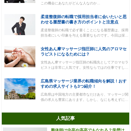
この機会にあなたがどんな人なのか…
柔道整復師の転職で採用担当者に会いたいと思
わせる履歴書の書き方のポイントと注意点
柔道整復師の転職で必ず書くことになる履歴書は、採用
担当者にいい印象を与える重要なものです。今回は採…
女性あん摩マッサージ指圧師に人気のアロマセ
ラピストになるためには？
女性あん摩マッサージ指圧師の転職先としてアロマセラ
ピストは非常に人気です。女性ならではの仕事ですし…
広島県マッサージ業界の転職傾向を解説！おす
すめの求人サイトも3つ紹介！
広島県は中国地方の主要都市なだけあり、マッサージ関
係の求人も豊富にあります。しかし、なにも考えずに…
人気記事
整体師は中卒や高卒でもなれる？学歴は