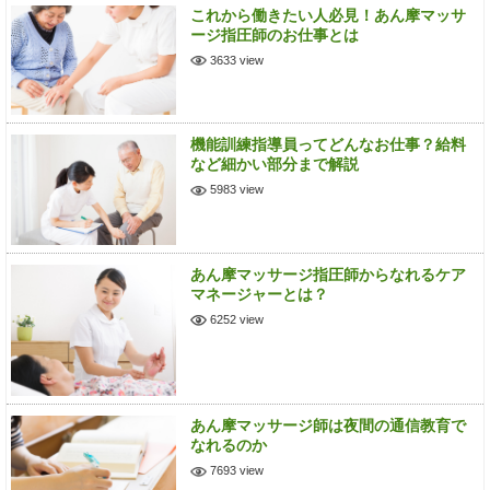
これから働きたい人必見！あん摩マッサ
ージ指圧師のお仕事とは
3633 view
機能訓練指導員ってどんなお仕事？給料
など細かい部分まで解説
5983 view
あん摩マッサージ指圧師からなれるケア
マネージャーとは？
6252 view
あん摩マッサージ師は夜間の通信教育で
なれるのか
7693 view