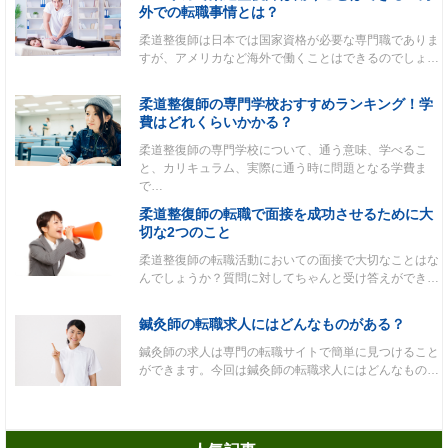
外での転職事情とは？
柔道整復師は日本では国家資格が必要な専門職でありま
すが、アメリカなど海外で働くことはできるのでしょ…
柔道整復師の専門学校おすすめランキング！学
費はどれくらいかかる？
柔道整復師の専門学校について、通う意味、学べるこ
と、カリキュラム、実際に通う時に問題となる学費ま
で…
柔道整復師の転職で面接を成功させるために大
切な2つのこと
柔道整復師の転職活動においての面接で大切なことはな
んでしょうか？質問に対してちゃんと受け答えができ…
鍼灸師の転職求人にはどんなものがある？
鍼灸師の求人は専門の転職サイトで簡単に見つけること
ができます。今回は鍼灸師の転職求人にはどんなもの…