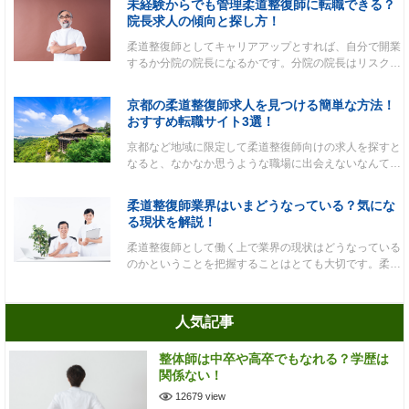
未経験からでも管理柔道整復師に転職できる？
院長求人の傾向と探し方！
柔道整復師としてキャリアアップとすれば、自分で開業
するか分院の院長になるかです。分院の院長はリスク…
京都の柔道整復師求人を見つける簡単な方法！
おすすめ転職サイト3選！
京都など地域に限定して柔道整復師向けの求人を探すと
なると、なかなか思うような職場に出会えないなんて…
柔道整復師業界はいまどうなっている？気にな
る現状を解説！
柔道整復師として働く上で業界の現状はどうなっている
のかということを把握することはとても大切です。柔…
人気記事
整体師は中卒や高卒でもなれる？学歴は
関係ない！
12679 view