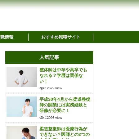
転職情報
おすすめ転職サイト
人気記事
整体師は中卒や高卒でも
なれる？学歴は関係な
い！
12679 view
平成30年4月から柔道整復
師の開業には実務経験と
研修が必要に！
12096 view
柔道整復師は医療行為が
できない？医師との2つの