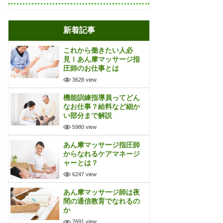
新着記事
これから働きたい人必
見！あん摩マッサージ指
圧師のお仕事とは
3628 view
機能訓練指導員ってどん
なお仕事？給料など細か
い部分まで解説
5980 view
あん摩マッサージ指圧師
からなれるケアマネージ
ャーとは？
6247 view
あん摩マッサージ師は夜
間の通信教育でなれるの
か
7691 view