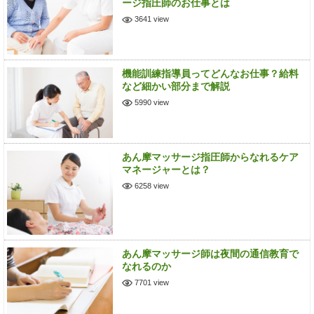
ージ指圧師のお仕事とは
3641 view
機能訓練指導員ってどんなお仕事？給料
など細かい部分まで解説
5990 view
あん摩マッサージ指圧師からなれるケア
マネージャーとは？
6258 view
あん摩マッサージ師は夜間の通信教育で
なれるのか
7701 view