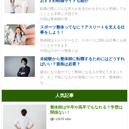
おすすめ転職サイトも紹介
転職の際にどんな求人があるのかをきちんと把握してお
くことも非常に大切です。
今回は整体師の求…
スポーツ整体ってなに？アスリートを支える仕
事をしよう！
整体師はトレーナーなど、スポーツに関わる仕事にも就
くことができます。
今回はスポーツ整体とは…
未経験から整体師に転職するためにはどうすれ
ばいい？資格は必要？
最近になり脱サラして整体になる人が増えてきました
が、そこで気になるのが資格についてです。整体師に
な…
人気記事
整体師は中卒や高卒でもなれる？学歴は
関係ない！
12679 view